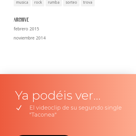
musica
rock
rumba
sorteo
trova
Archive
febrero 2015
noviembre 2014
Ya podéis ver…
N
El videoclip de su segundo single
"Taconea"