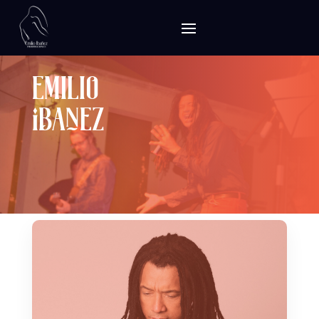
emilio
IbaÑez