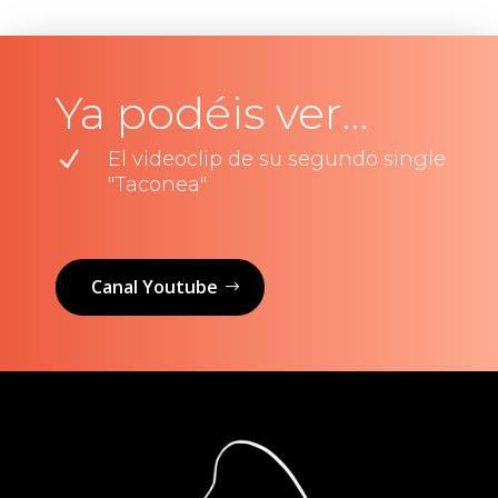
Ya podéis ver…
N
El videoclip de su segundo single
"Taconea"
Canal Youtube