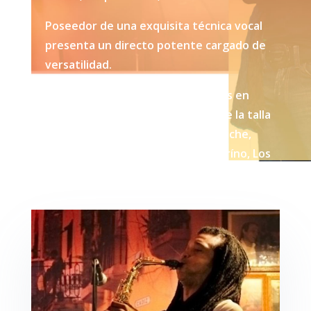
Poseedor de una exquisita técnica vocal
presenta un directo potente cargado de
versatilidad.
Son numerosas sus colaboraciones en
actuaciones y giras con artistas de la talla
de Oscar D´león, Shakira, Grupo Niche,
Jerrry Ribera, Luilly Luilly, Willy Chiríno, Los
Van Van, entre otros.